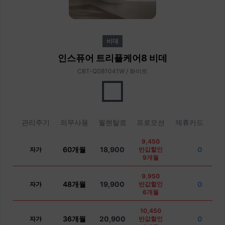
비데
인스퓨어 트리플케어8 비데
CBT-QSB1041W / 화이트
관리주기
의무사용
월렌탈료
프로모션
제휴카드
9,450
60개월
18,900
0
자가
반값할인
9개월
9,950
48개월
19,900
0
자가
반값할인
6개월
10,450
36개월
20,900
0
자가
반값할인