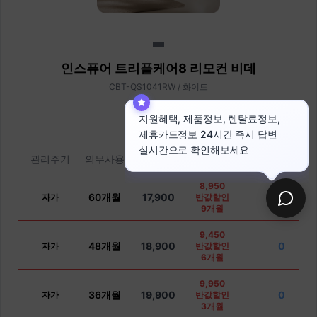
인스퓨어 트리플케어8 리모컨 비데
CBT-QS1041RW / 화이트
지원혜택, 제품정보, 렌탈료정보,
제휴카드정보 24시간 즉시 답변
실시간으로 확인해보세요
관리주기
의무사용
월렌탈료
프로모션
제휴카드
8,950
60개월
17,900
0
자가
반값할인
9개월
9,450
48개월
18,900
0
자가
반값할인
6개월
9,950
36개월
19,900
0
자가
반값할인
3개월