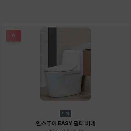
6
비데
인스퓨어 EASY 필터 비데
CBT-G1031W / 화이트