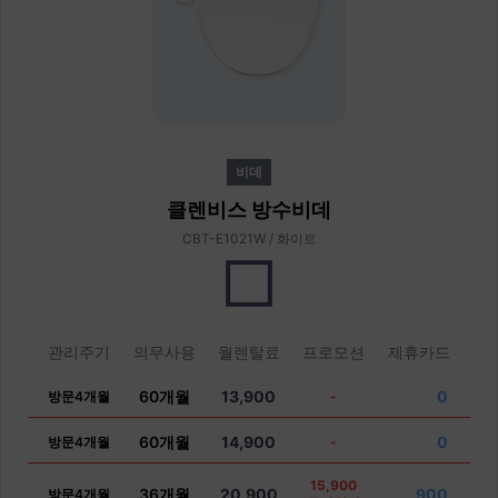
비데
클렌비스 방수비데
CBT-E1021W / 화이트
관리주기
의무사용
월렌탈료
프로모션
제휴카드
60개월
13,900
0
방문4개월
-
60개월
14,900
0
방문4개월
-
15,900
36개월
20,900
900
방문4개월