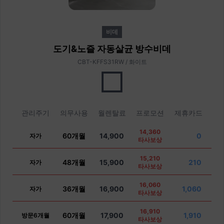
비데
도기&노즐 자동살균 방수비데
CBT-KFFS31RW / 화이트
관리주기
의무사용
월렌탈료
프로모션
제휴카드
14,360
60개월
14,900
0
자가
타사보상
15,210
48개월
15,900
210
자가
타사보상
16,060
36개월
16,900
1,060
자가
타사보상
16,910
60개월
17,900
1,910
방문6개월
타사보상