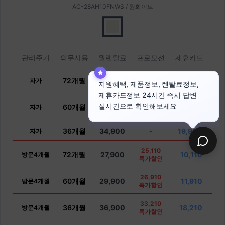
AC-28AH10FNWS / 웜화이트
관리주기
의무사용
월렌탈료
프로모션
제휴카드
23,310
72개월
25,900
8,310
자가
특가할인
25,110
60개월
27,900
10,110
자가
특가할인
36개월
34,900
19,900
자가
-
25,110
72개월
27,900
10,110
방문4개월
특가할인
26,910
60개월
29,900
11,910
방문4개월
특가할인
33,210
36개월
36,900
18,210
방문4개월
특가할인