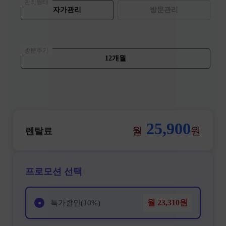
관리형태
자가관리
방문관리
방문주기
12개월
25,900
월
원
렌탈료
프로모션 선택
월
23,310
원
특가할인(10%)
●