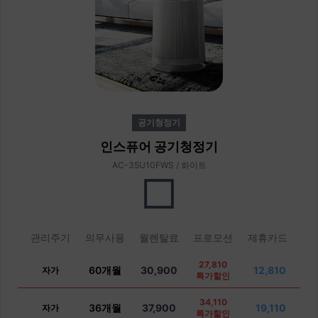
공기청정기
인스퓨어 공기청정기
AC-35U10FWS / 화이트
관리주기
의무사용
월렌탈료
프로모션
제휴카드
27,810
60개월
30,900
12,810
자가
특가할인
34,110
36개월
37,900
19,110
자가
특가할인