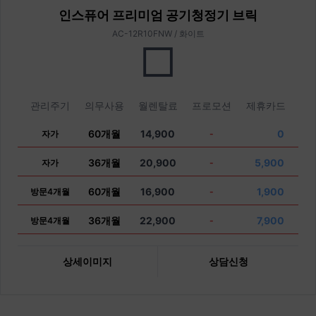
인스퓨어 프리미엄 공기청정기 브릭
AC-12R10FNW / 화이트
관리주기
의무사용
월렌탈료
프로모션
제휴카드
60개월
14,900
0
자가
-
36개월
20,900
5,900
자가
-
60개월
16,900
1,900
방문4개월
-
36개월
22,900
7,900
방문4개월
-
상세이미지
상담신청