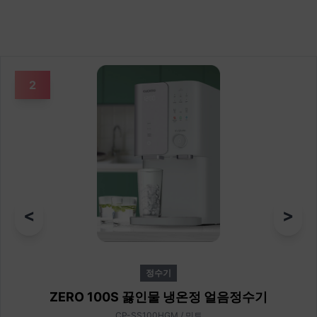
2
<
>
정수기
ZERO 100S 끓인물 냉온정 얼음정수기
CP-SS100HGM / 민트