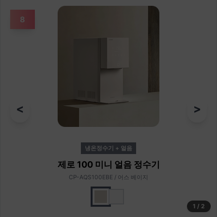
8
<
>
냉온정수기 + 얼음
제로 100 미니 얼음 정수기
CP-AQS100EBE / 어스 베이지
1
/
2