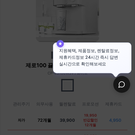
냉온정수기+얼음
제로100 끓인물 냉온정 얼음정수기
CP-SS100WSV / 화이트
관리주기
의무사용
월렌탈료
프로모션
제휴카드
19,950
72개월
39,900
4,950
자가
반값할인
12개월