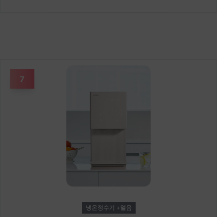
7
냉온정수기 +얼음