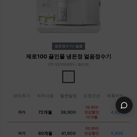
냉온정수기+얼음
제로100 끓인물 냉온정 얼음정수기
CP-SS100WSV / 화이트
관리주기
의무사용
월렌탈료
프로모션
제휴카드
19,950
72개월
39,900
4,950
자가
반값할인
12개월
20,950
60개월
41,900
5,950
자가
반값할인