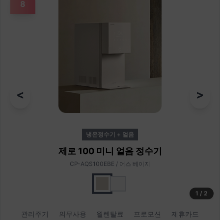
8
<
>
냉온정수기 + 얼음
제로 100 미니 얼음 정수기
CP-AQS100EBE / 어스 베이지
1
/
2
관리주기
의무사용
월렌탈료
프로모션
제휴카드