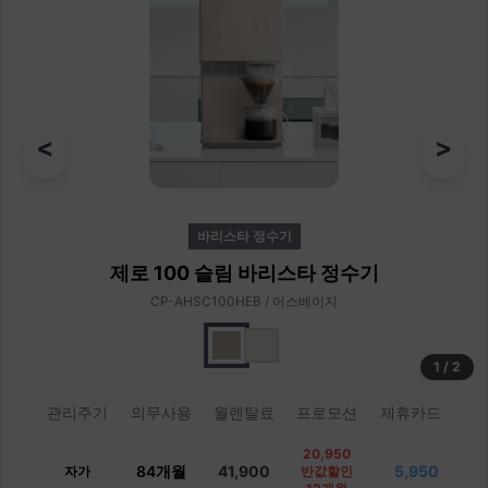
<
>
바리스타 정수기
제로 100 슬림 바리스타 정수기
CP-AHSC100HEB / 어스베이지
1
/
2
관리주기
의무사용
월렌탈료
프로모션
제휴카드
20,950
84개월
41,900
5,950
자가
반값할인