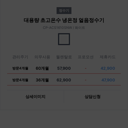
정수기
대용량 초고온수 냉온정 얼음정수기
CP-ACS1610SNW / 화이트
관리주기
의무사용
월렌탈료
프로모션
제휴카드
60개월
57,900
42,900
방문4개월
-
36개월
62,900
47,900
방문4개월
-
상세이미지
상담신청